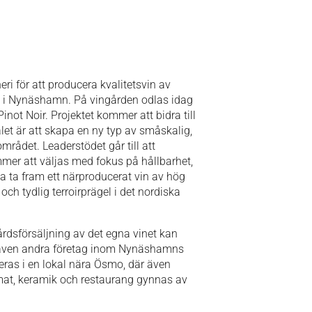
neri för att producera kvalitetsvin av
ö i Nynäshamn. På vingården odlas idag
inot Noir. Projektet kommer att bidra till
let är att skapa en ny typ av småskalig,
mrådet. Leaderstödet går till att
mmer att väljas med fokus på hållbarhet,
ska ta fram ett närproducerat vin av hög
ch tydlig terroirprägel i det nordiska
rdsförsäljning av det egna vinet kan
 även andra företag inom Nynäshamns
leras i en lokal nära Ösmo, där även
mat, keramik och restaurang gynnas av