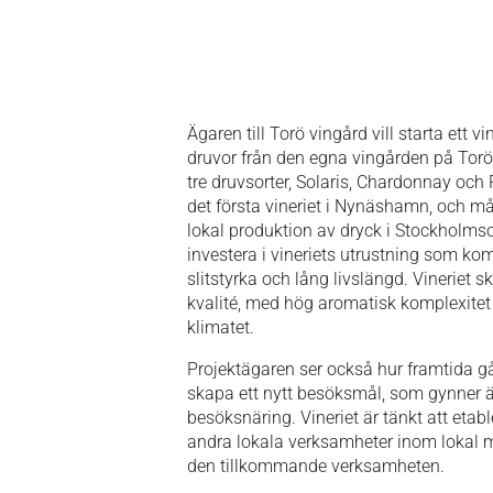
Ägaren till Torö vingård vill starta ett vi
druvor från den egna vingården på Tor
tre druvsorter, Solaris, Chardonnay och P
det första vineriet i Nynäshamn, och må
lokal produktion av dryck i Stockholmso
investera i vineriets utrustning som ko
slitstyrka och lång livslängd. Vineriet 
kvalité, med hög aromatisk komplexitet o
klimatet.
Projektägaren ser också hur framtida gå
skapa ett nytt besöksmål, som gynner
besöksnäring. Vineriet är tänkt att etab
andra lokala verksamheter inom lokal 
den tillkommande verksamheten.