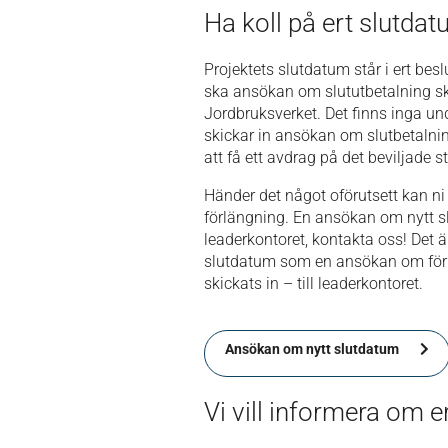
Ha koll på ert slutdat
Projektets slutdatum står i ert bes
ska ansökan om slututbetalning ski
Jordbruksverket. Det finns inga u
skickar in ansökan om slutbetalni
att få ett avdrag på det beviljade s
Händer det något oförutsett kan 
förlängning. En ansökan om nytt 
leaderkontoret, kontakta oss! Det 
slutdatum som en ansökan om för
skickats in – till leaderkontoret.
Ansökan om nytt slutdatum
Vi vill informera om e