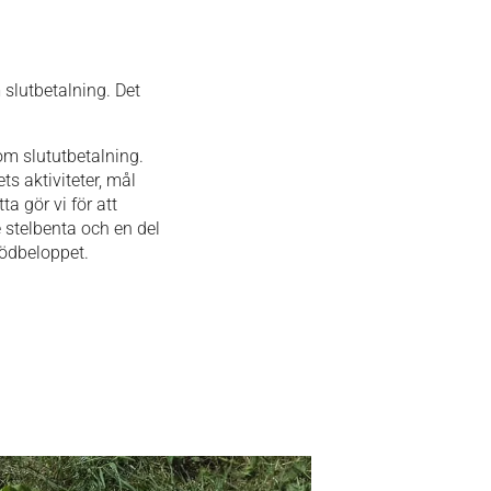
 slutbetalning. Det
om slututbetalning.
s aktiviteter, mål
a gör vi för att
e stelbenta och en del
stödbeloppet.