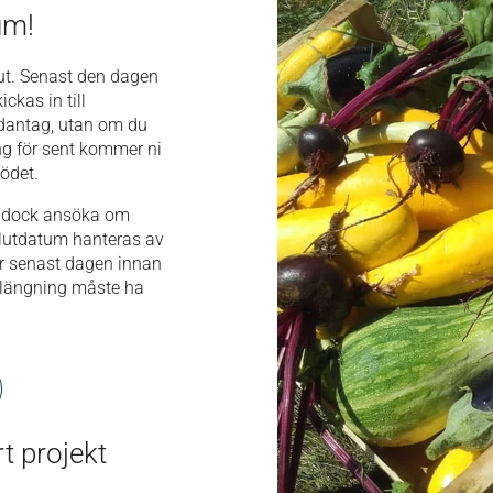
um!
lut. Senast den dagen
ckas in till
ndantag, utan om du
ng för sent kommer ni
tödet.
ni dock ansöka om
slutdatum hanteras av
är senast dagen innan
längning måste ha
rt projekt