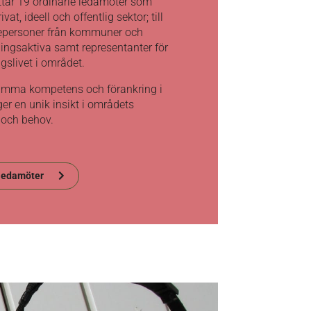
ttar 19 ordinarie ledamöter som
vat, ideell och offentlig sektor; till
epersoner från kommuner och
ingsaktiva samt representanter för
ngslivet i området.
mma kompetens och förankring i
ger en unik insikt i områdets
 och behov.
eledamöter