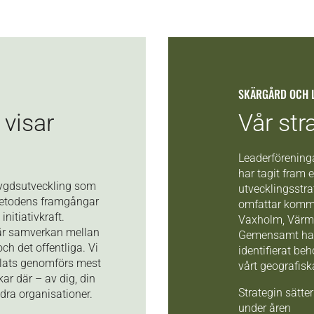
SKÄRGÅRD OCH 
 visar
Vår str
Leaderföreninga
har tagit fram
bygdsutveckling som
utvecklingsstr
Metodens framgångar
omfattar kommu
nitiativkraft.
Vaxholm, Värm
n är samverkan mellan
Gemensamt har p
och det offentliga. Vi
identifierat be
 plats genomförs mest
vårt geografis
kar där – av dig, din
Strategin sätte
ndra organisationer.
under åren