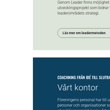
Genom Leader finns möjlighet a
utvecklingsprojekt som bidrar t
leaderområdets strategi.
Läs mer om leadermetoden
COACHNING FRÅN IDÉ TILL SLUT
Vårt kontor
Föreningens personal har till u
personer och organisationer so