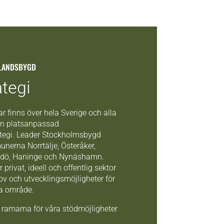
LANDSBYGD
ategi
r finns över hela Sverige och alla
 en platsanpassad
ategi. Leader Stockholmsbygd
nerna Norrtälje, Österåker,
dö, Haninge och Nynäshamn.
rivat, ideell och offentlig sektor
hov och utvecklingsmöjligheter för
ka område.
r ramarna för våra stödmöjligheter