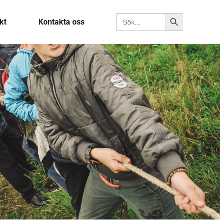
Sökknapp
Sök efter:
kt
Kontakta oss