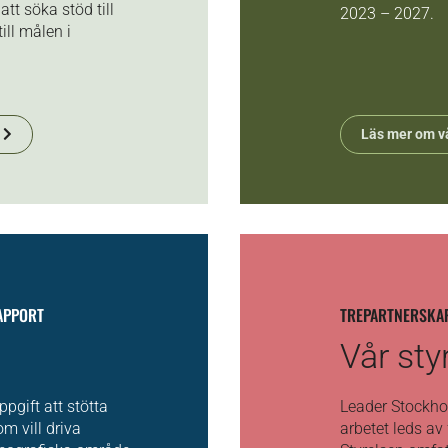
tt söka stöd till
2023 – 2027.
ill målen i
Läs mer om vå
RAPPORT
TREPARTNERSKA
Vår sty
ppgift att stötta
Leader Stockhol
m vill driva
arbetet leds av