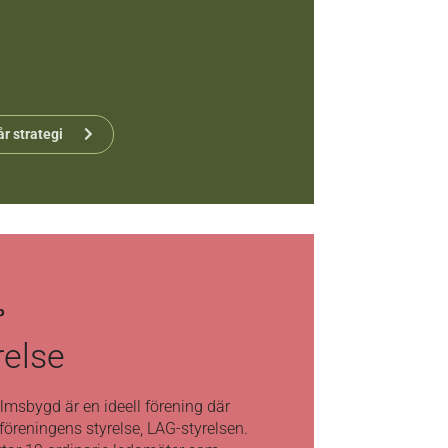
r strategi
P
relse
msbygd är en ideell förening där
 föreningens styrelse, LAG-styrelsen.