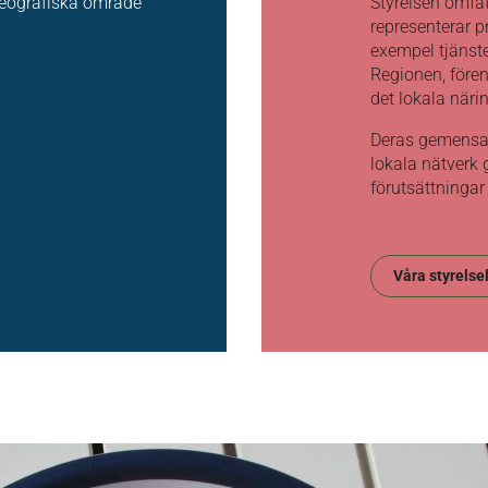
geografiska område
Styrelsen omfa
representerar pri
exempel tjänst
Regionen, fören
det lokala näri
Deras gemensa
lokala nätverk 
förutsättningar
Våra styrels