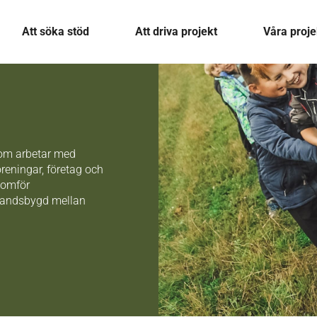
Att söka stöd
Att driva projekt
Våra proje
som arbetar med
öreningar, företag och
nomför
 landsbygd mellan