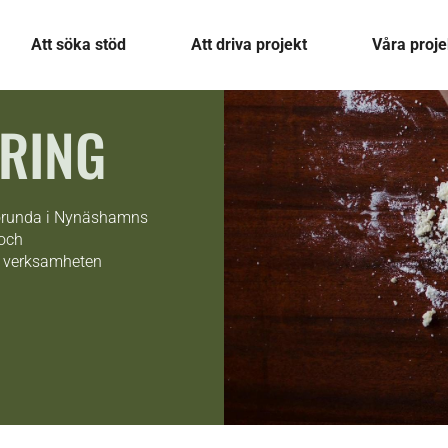
Att söka stöd
Att driva projekt
Våra proje
ERING
 Sorunda i Nynäshamns
 och
a verksamheten