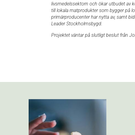
livsmedelssektorn och ökar utbudet av k
till lokala matprodukter som bygger på l
primärproducenter har nytta av, samt bidr
Leader Stockholmsbygd.
Projektet väntar på slutligt beslut från J