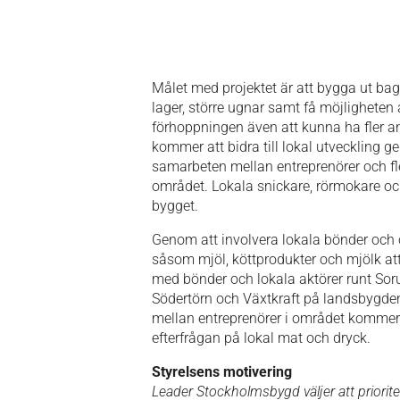
Målet med projektet är att bygga ut bage
lager, större ugnar samt få möjligheten a
förhoppningen även att kunna ha fler 
kommer att bidra till lokal utveckling g
samarbeten mellan entreprenörer och fler
området. Lokala snickare, rörmokare och
bygget.
Genom att involvera lokala bönder och
såsom mjöl, köttprodukter och mjölk at
med bönder och lokala aktörer runt So
Södertörn och Växtkraft på landsbygde
mellan entreprenörer i området kommer
efterfrågan på lokal mat och dryck.
Styrelsens motivering
Leader Stockholmsbygd väljer att priorite