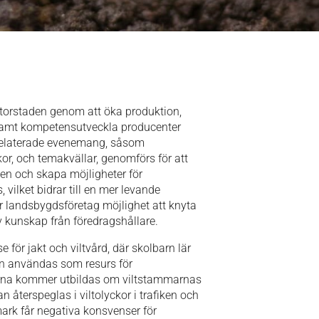
storstaden genom att öka produktion,
 samt kompetensutveckla producenter
relaterade evenemang, såsom
or, och temakvällar, genomförs för att
en och skapa möjligheter för
vilket bidrar till en mer levande
landsbygdsföretag möjlighet att knyta
v kunskap från föredragshållare.
se för jakt och viltvård, där skolbarn lär
kan användas som resurs för
erna kommer utbildas om viltstammarnas
n återspeglas i viltolyckor i trafiken och
ark får negativa konsvenser för