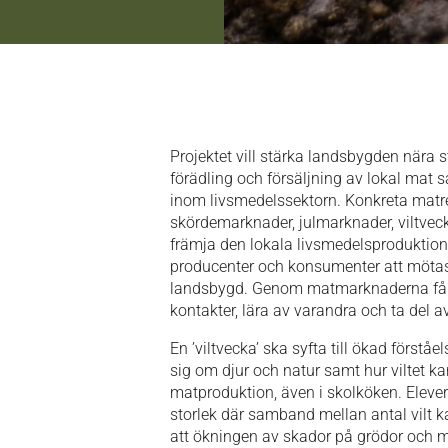
Projektet vill stärka landsbygden nära 
förädling och försäljning av lokal mat
inom livsmedelssektorn. Konkreta mat
skördemarknader, julmarknader, viltveck
främja den lokala livsmedelsproduktion
producenter och konsumenter att mötas, 
landsbygd. Genom matmarknaderna får 
kontakter, lära av varandra och ta del a
En ’viltvecka’ ska syfta till ökad förståel
sig om djur och natur samt hur viltet 
matproduktion, även i skolköken. Elev
storlek där samband mellan antal vilt ka
att ökningen av skador på grödor och m