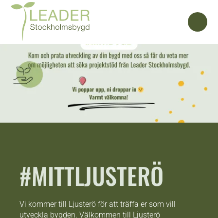
#MITTLJUSTERÖ
Vi kommer till Ljusterö för att träffa er som vill
utveckla bygden. Välkommen till Ljusterö