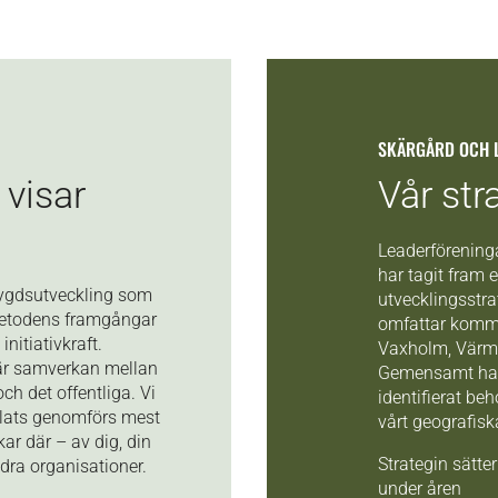
SKÄRGÅRD OCH 
 visar
Vår str
Leaderföreninga
har tagit fram
bygdsutveckling som
utvecklingsstr
Metodens framgångar
omfattar kommu
nitiativkraft.
Vaxholm, Värm
n är samverkan mellan
Gemensamt har p
och det offentliga. Vi
identifierat be
 plats genomförs mest
vårt geografis
kar där – av dig, din
Strategin sätte
ndra organisationer.
under åren