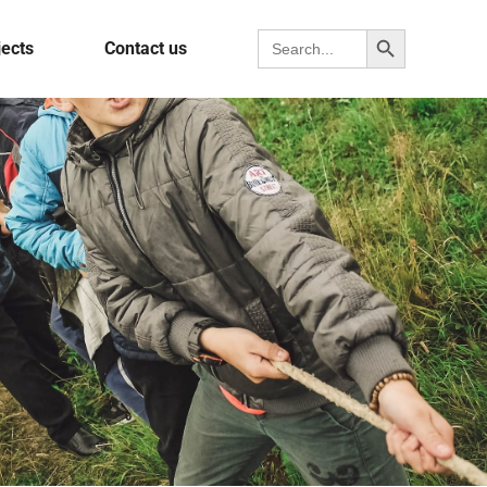
Search Button
Search for:
jects
Contact us