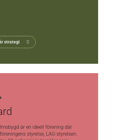
r strategi
P
ard
msbygd är en ideell förening där
 föreningens styrelse, LAG-styrelsen.