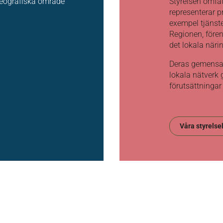
geografiska område
Styrelsen omfa
representerar pri
exempel tjänst
Regionen, fören
det lokala näri
Deras gemensa
lokala nätverk 
förutsättningar
Våra styrels