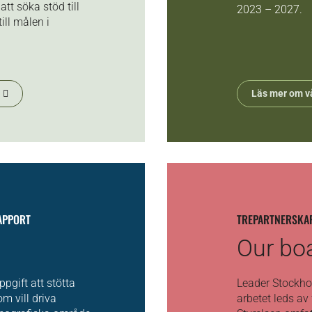
tt söka stöd till
2023 – 2027.
ill målen i
Läs mer om vå
RAPPORT
TREPARTNERSKA
Our bo
ppgift att stötta
Leader Stockhol
m vill driva
arbetet leds av