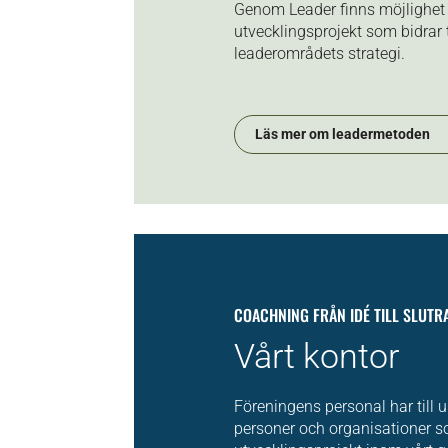
Genom Leader finns möjlighet a
utvecklingsprojekt som bidrar t
leaderområdets strategi.
Läs mer om leadermetoden
COACHNING FRÅN IDÉ TILL SLUT
Vårt kontor
Föreningens personal har till u
personer och organisationer so