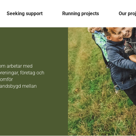
Seeking support
Running projects
Our pro
som arbetar med
öreningar, företag och
nomför
 landsbygd mellan