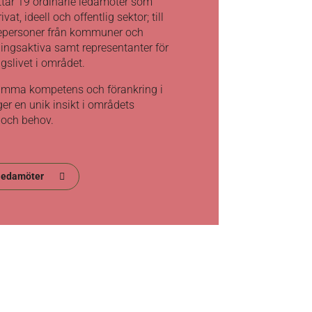
ttar 19 ordinarie ledamöter som
vat, ideell och offentlig sektor; till
epersoner från kommuner och
ingsaktiva samt representanter för
ngslivet i området.
mma kompetens och förankring i
ger en unik insikt i områdets
 och behov.
eledamöter