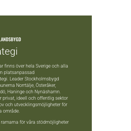
LANDSBYGD
ategi
r finns över hela Sverige och alla
 en platsanpassad
ategi. Leader Stockholmsbygd
nerna Norrtälje, Österåker,
dö, Haninge och Nynäshamn.
rivat, ideell och offentlig sektor
hov och utvecklingsmöjligheter för
ka område.
r ramarna för våra stödmöjligheter