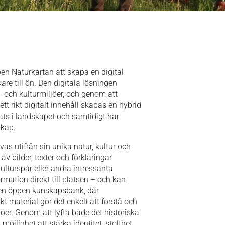
 Naturkartan att skapa en digital
e till ön. Den digitala lösningen
 och kulturmiljöer, och genom att
t rikt digitalt innehåll skapas en hybrid
ats i landskapet och samtidigt har
skap.
ivas utifrån sin unika natur, kultur och
 av bilder, texter och förklaringar
kulturspår eller andra intressanta
rmation direkt till platsen – och kan
r en öppen kunskapsbank, där
t material gör det enkelt att förstå och
er. Genom att lyfta både det historiska
jlighet att stärka identitet, stolthet