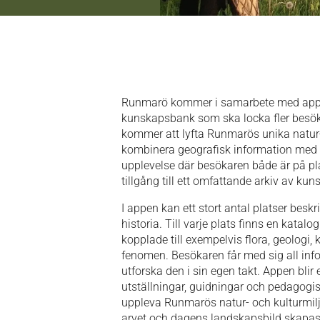
Runmarö kommer i samarbete med appen
kunskapsbank som ska locka fler besökar
kommer att lyfta Runmarös unika natur-
kombinera geografisk information med et
upplevelse där besökaren både är på pl
tillgång till ett omfattande arkiv av kun
I appen kan ett stort antal platser beskr
historia. Till varje plats finns en katalog
kopplade till exempelvis flora, geologi, 
fenomen. Besökaren får med sig all info
utforska den i sin egen takt. Appen bli
utställningar, guidningar och pedagogisk
uppleva Runmarös natur- och kulturmiljö
arvet och dagens landskapsbild skapas mö