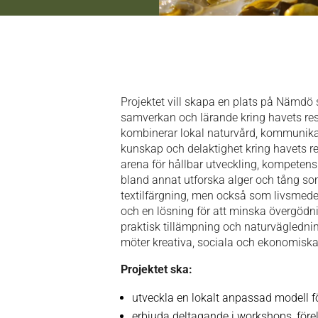
Projektet vill skapa en plats på Nämdö 
samverkan och lärande kring havets res
kombinerar lokal naturvård, kommunik
kunskap och delaktighet kring havets re
arena för hållbar utveckling, kompeten
bland annat utforska alger och tång som 
textilfärgning, men också som livsmedel
och en lösning för att minska övergödn
praktisk tillämpning och naturvägledni
möter kreativa, sociala och ekonomiska
Projektet ska:
utveckla en lokalt anpassad modell fö
erbjuda deltagande i workshops, före