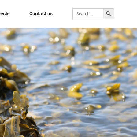
Search Button
Search for:
jects
Contact us