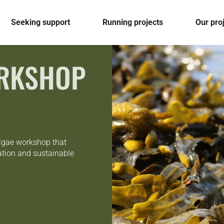
Seeking support
Running projects
Our pro
ORKSHOP
lgae workshop that
ation and sustainable