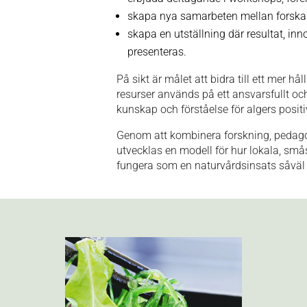
skapa nya samarbeten mellan forskare
skapa en utställning där resultat, in
presenteras.
På sikt är målet att bidra till ett mer hå
resurser används på ett ansvarsfullt oc
kunskap och förståelse för algers positiv
Genom att kombinera forskning, pedago
utvecklas en modell för hur lokala, smås
fungera som en naturvårdsinsats såväl