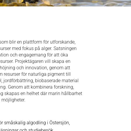
som blir en plattform för utforskande,
urser med fokus på alger. Satsningen
ation och engagemang för att öka
surser. Projektägaren vill skapa en
shöjning och innovation, genom att
resurser för naturliga pigment till
, jordförbättring, biobaserade material
ing. Genom att kombinera forskning,
ng skapas en helhet där marin hållbarhet
 möjligheter.
r småskalig algodling i Östersjön,
läsningar och studiebesök,