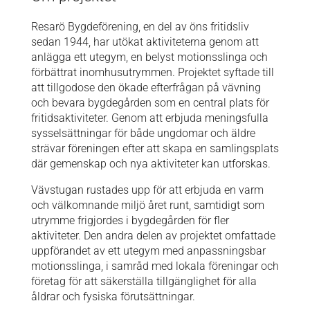
Resarö Bygdeförening, en del av öns fritidsliv
sedan 1944, har utökat aktiviteterna genom att
anlägga ett utegym, en belyst motionsslinga och
förbättrat inomhusutrymmen. Projektet syftade till
att tillgodose den ökade efterfrågan på vävning
och bevara bygdegården som en central plats för
fritidsaktiviteter. Genom att erbjuda meningsfulla
sysselsättningar för både ungdomar och äldre
strävar föreningen efter att skapa en samlingsplats
där gemenskap och nya aktiviteter kan utforskas.
Vävstugan rustades upp för att erbjuda en varm
och välkomnande miljö året runt, samtidigt som
utrymme frigjordes i bygdegården för fler
aktiviteter. Den andra delen av projektet omfattade
uppförandet av ett utegym med anpassningsbar
motionsslinga, i samråd med lokala föreningar och
företag för att säkerställa tillgänglighet för alla
åldrar och fysiska förutsättningar.