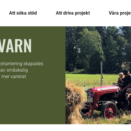
Att söka stöd
Att driva projekt
Våra proje
KVARN
lshantering skapades
g av småskalig
 mer varierat