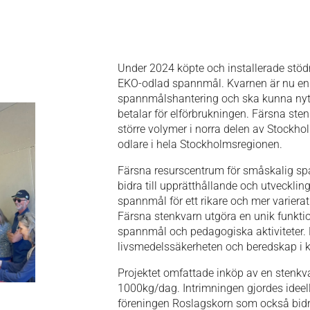
Under 2024 köpte och installerade stö
EKO-odlad spannmål. Kvarnen är nu en 
spannmålshantering och ska kunna nytt
betalar för elförbrukningen. Färsna ste
större volymer i norra delen av Stockhol
odlare i hela Stockholmsregionen.
Färsna resurscentrum för småskalig sp
bidra till upprätthållande och utveckli
spannmål för ett rikare och mer variera
Färsna stenkvarn utgöra en unik funkti
spannmål och pedagogiska aktiviteter. K
livsmedelssäkerheten och beredskap i kr
Projektet omfattade inköp av en stenkv
1000kg/dag. Intrimningen gjordes idee
föreningen Roslagskorn som också bid