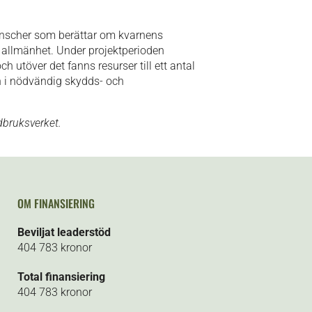
anscher som berättar om kvarnens
 allmänhet. Under projektperioden
 utöver det fanns resurser till ett antal
n i nödvändig skydds- och
dbruksverket.
OM FINANSIERING
Beviljat leaderstöd
404 783 kronor
Total finansiering
404 783 kronor