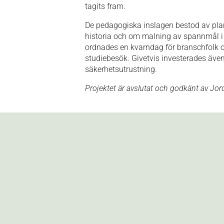
tagits fram.
De pedagogiska inslagen bestod av pl
historia och om malning av spannmål i
ordnades en kvarndag för branschfolk och
studiebesök. Givetvis investerades äve
säkerhetsutrustning.
Projektet är avslutat och godkänt av Jor