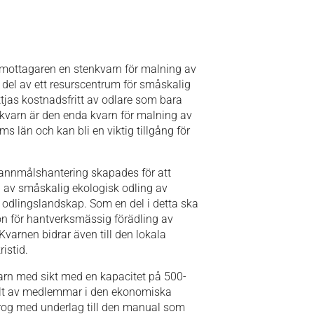
dmottagaren en stenkvarn för malning av
del av ett resurscentrum för småskalig
jas kostnadsfritt av odlare som bara
nkvarn är den enda kvarn för malning av
ms län och kan bli en viktig tillgång för
annmålshantering skapades för att
ng av småskalig ekologisk odling av
t odlingslandskap. Som en del i detta ska
on för hantverksmässig förädling av
varnen bidrar även till den lokala
istid.
arn med sikt med en kapacitet på 500-
llt av medlemmar i den ekonomiska
rog med underlag till den manual som